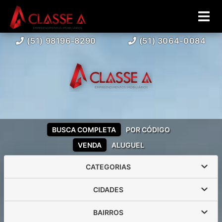
(51) 98196-8290
(51) 3064-0084
BUSCA COMPLETA
POR CÓDIGO
VENDA
ALUGUEL
CATEGORIAS
CIDADES
BAIRROS