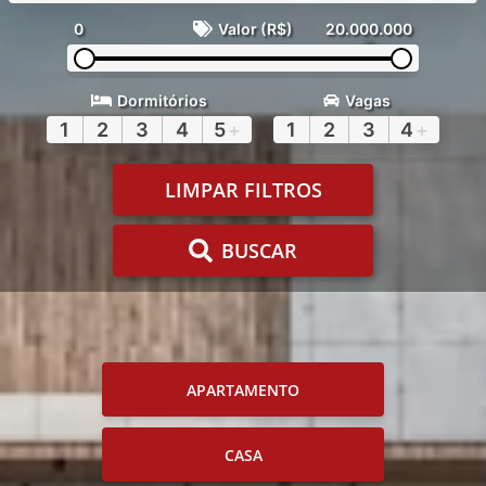
0
Valor (R$)
20.000.000
Dormitórios
Vagas
1
2
3
4
5
+
1
2
3
4
+
LIMPAR FILTROS
BUSCAR
APARTAMENTO
CASA