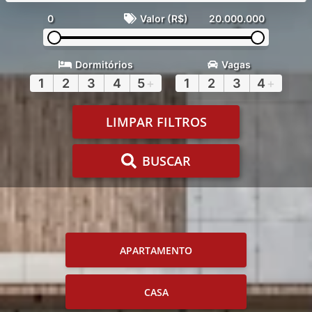
0
Valor (R$)
20.000.000
Dormitórios
Vagas
1
2
3
4
5
+
1
2
3
4
+
LIMPAR FILTROS
BUSCAR
APARTAMENTO
CASA