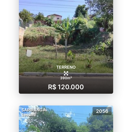
TERRENO
390m²
R$ 120.000
SAPIRANGA
2056
São Luiz