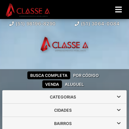
(51) 98196-8290
(51) 3064-0084
BUSCA COMPLETA
POR CÓDIGO
VENDA
ALUGUEL
CATEGORIAS
CIDADES
BAIRROS