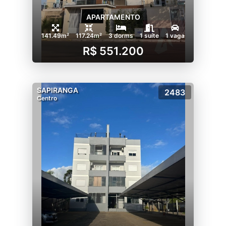
APARTAMENTO
141.49m²
117.24m²
3 dorms
1 suíte
1 vaga
R$ 551.200
SAPIRANGA
2483
Centro