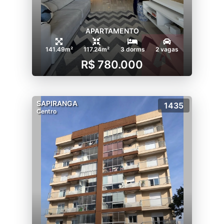
APARTAMENTO
141.49m²
117.24m²
3 dorms
2 vagas
R$ 780.000
SAPIRANGA
1435
Centro