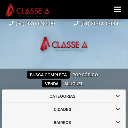
(51) 98196-8290
(51) 3064-0084
BUSCA COMPLETA
POR CÓDIGO
VENDA
ALUGUEL
CATEGORIAS
CIDADES
BAIRROS