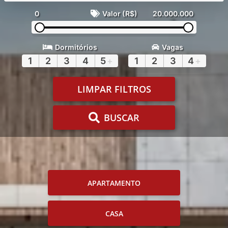
0
Valor (R$)
20.000.000
Dormitórios
Vagas
1
2
3
4
5
+
1
2
3
4
+
LIMPAR FILTROS
BUSCAR
APARTAMENTO
CASA