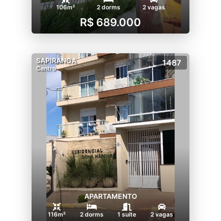
106m²
2 dorms
2 vagas
R$ 689.000
SAPIRANGA
1487
Centro
APARTAMENTO
116m²
2 dorms
1 suíte
2 vagas