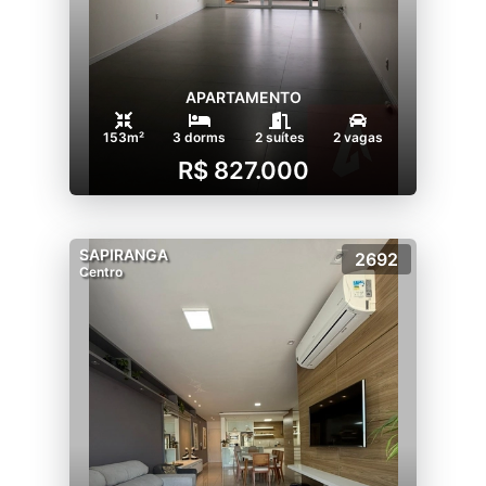
APARTAMENTO
153m²
3 dorms
2 suítes
2 vagas
R$ 827.000
SAPIRANGA
2692
Centro