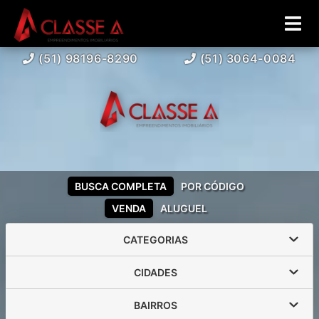
(51) 98196-8290
(51) 3064-0084
BUSCA COMPLETA
POR CÓDIGO
VENDA
ALUGUEL
CATEGORIAS
CIDADES
BAIRROS