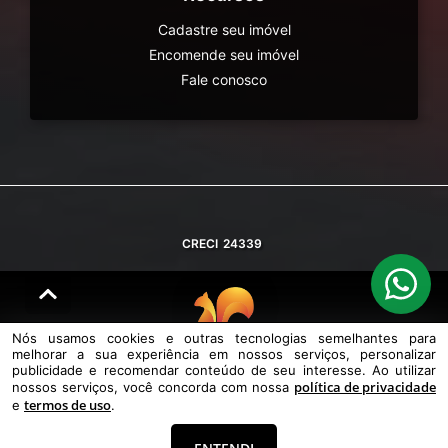
Cadastre seu imóvel
Encomende seu imóvel
Fale conosco
CRECI
24339
Nós usamos cookies e outras tecnologias semelhantes para
melhorar a sua experiência em nossos serviços, personalizar
© DESENVOLVIDO PELA
AGIL.NET
publicidade e recomendar conteúdo de seu interesse. Ao utilizar
política de privacidade
nossos serviços, você concorda com nossa
Nós usamos cookies e outras tecnologias semelhantes para melhorar a
termos de uso
e
.
sua experiência em nossos serviços, personalizar publicidade e
recomendar conteúdo de seu interesse. Ao utilizar nossos serviços,
você concorda com nossa política de privacidade e termos de uso.