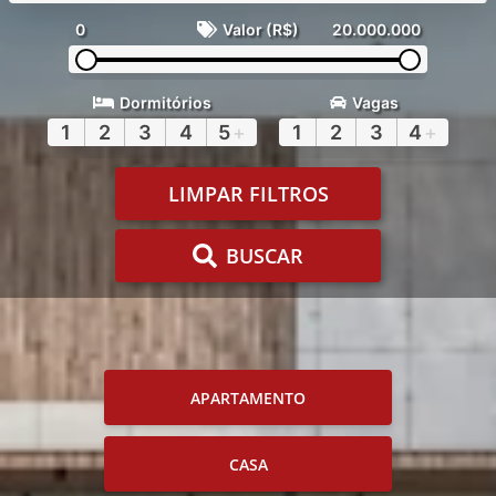
0
Valor (R$)
20.000.000
Dormitórios
Vagas
1
2
3
4
5
+
1
2
3
4
+
LIMPAR FILTROS
BUSCAR
APARTAMENTO
CASA