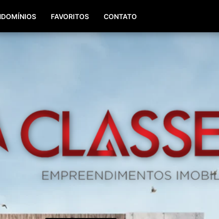
(51) 98196-8290
(51) 3064-0084
DOMÍNIOS
FAVORITOS
CONTATO