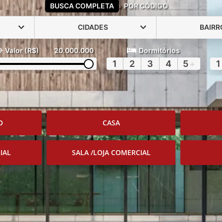
BUSCA COMPLETA
POR CÓDIGO
CIDADES
BAIRR
Valor (R$)
20.000.000
Dormitórios
1
2
3
4
5
+
1
O
CASA
IAL
SALA /LOJA COMERCIAL