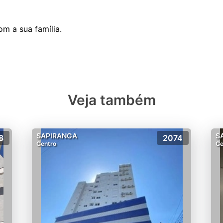
om a sua família.
Veja também
SAPIRANGA
S
8
2074
Centro
Ce