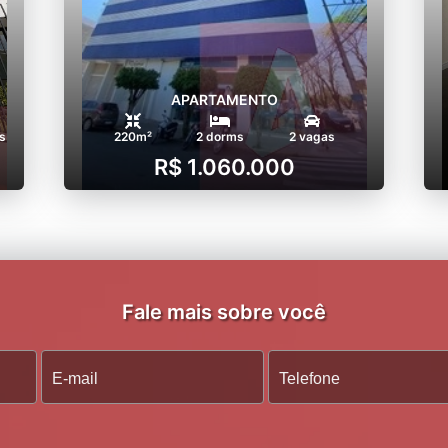
APARTAMENTO
s
220m²
2 dorms
2 vagas
R$ 1.060.000
Fale mais sobre você