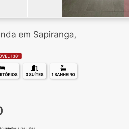
enda em Sapiranga,
ÓVEL 1381
MITÓRIOS
3 SUÍTES
1 BANHEIRO
0
o sujeitos a reajustes.