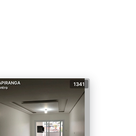
APIRANGA
1341
ntro