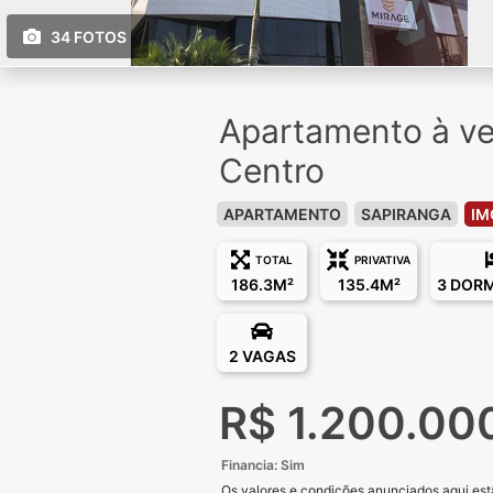
34 FOTOS
Apartamento à v
Centro
APARTAMENTO
SAPIRANGA
IM
TOTAL
PRIVATIVA
186.3M²
135.4M²
3 DOR
2 VAGAS
R$ 1.200.00
Financia: Sim
Os valores e condições anunciados aqui estã