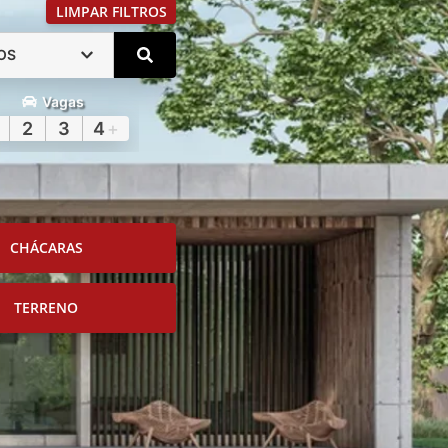
LIMPAR FILTROS
OS
Vagas
2
3
4
+
CHÁCARAS
TERRENO