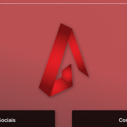
ociais
Co