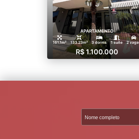
APARTAMENTO
161.1m²
133.23m²
3 dorms
1 suíte
2 vaga
R$ 1.100.000