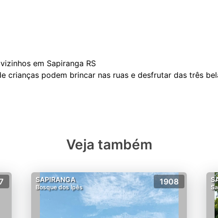
vizinhos em Sapiranga RS
nde crianças podem brincar nas ruas e desfrutar das três be
Veja também
SAPIRANGA
S
7
1908
Bosque dos Ipês
Sa