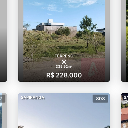
TERRENO
335.92m²
R$ 228.000
SAPIRANGA
S
2
803
Ce