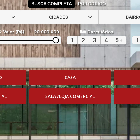
BUSCA COMPLETA
POR CÓDIGO
CIDADES
BAIRR
Valor (R$)
20.000.000
Dormitórios
1
2
3
4
5
+
1
O
CASA
IAL
SALA /LOJA COMERCIAL