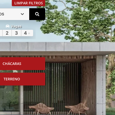
LIMPAR FILTROS
OS
Vagas
2
3
4
+
CHÁCARAS
TERRENO