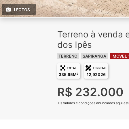
1 FOTOS
Terreno à venda 
dos Ipês
TERRENO
SAPIRANGA
IMÓVEL 
TOTAL
TERRENO
335.95M²
12,92X26
R$ 232.000
Os valores e condições anunciados aqui estã