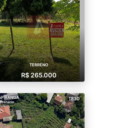
TERRENO
R$ 265.000
APIRANGA
1830
ntenário