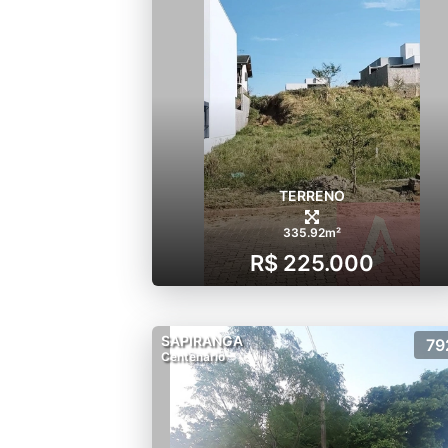
TERRENO
335.92m²
R$ 225.000
SAPIRANGA
79
Centenário