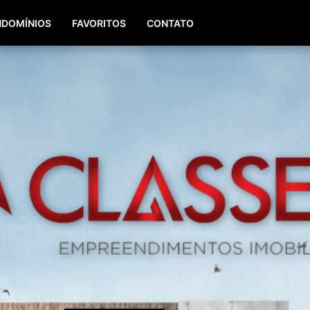
(51) 98196-8290
(51) 3064-0084
DOMÍNIOS
FAVORITOS
CONTATO