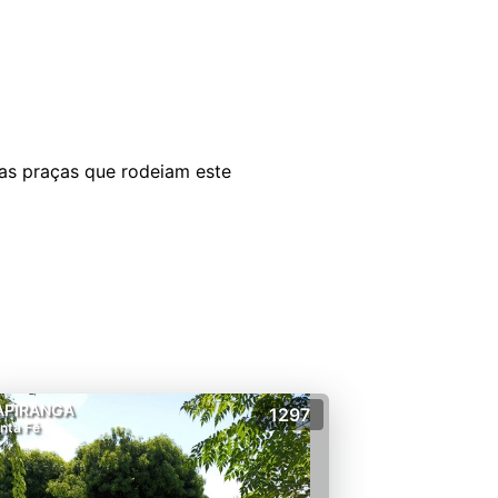
las praças que rodeiam este
APIRANGA
1297
nta Fé