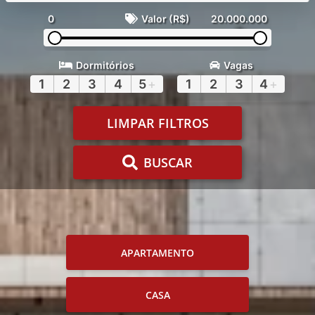
0
Valor (R$)
20.000.000
Dormitórios
Vagas
1
2
3
4
5
+
1
2
3
4
+
LIMPAR FILTROS
BUSCAR
APARTAMENTO
CASA