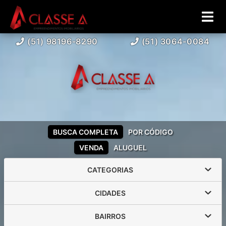
(51) 98196-8290
(51) 3064-0084
BUSCA COMPLETA
POR CÓDIGO
VENDA
ALUGUEL
CATEGORIAS
CIDADES
BAIRROS