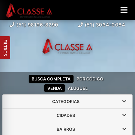
(51) 98196-8290
(51) 3064-0084
FILTROS
BUSCA COMPLETA
POR CÓDIGO
VENDA
ALUGUEL
CATEGORIAS
CIDADES
BAIRROS