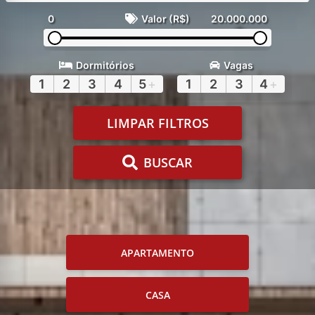
0
Valor (R$)
20.000.000
Dormitórios
Vagas
1
2
3
4
5
+
1
2
3
4
+
LIMPAR FILTROS
BUSCAR
APARTAMENTO
CASA