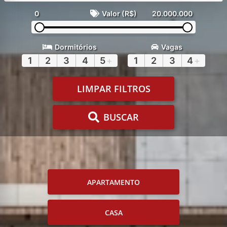
0
Valor (R$)
20.000.000
Dormitórios
Vagas
1
2
3
4
5
+
1
2
3
4
+
LIMPAR FILTROS
BUSCAR
APARTAMENTO
CASA