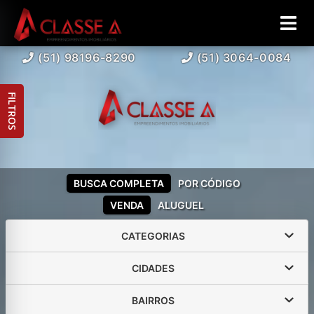
(51) 98196-8290
(51) 3064-0084
FILTROS
BUSCA COMPLETA
POR CÓDIGO
VENDA
ALUGUEL
CATEGORIAS
CIDADES
BAIRROS