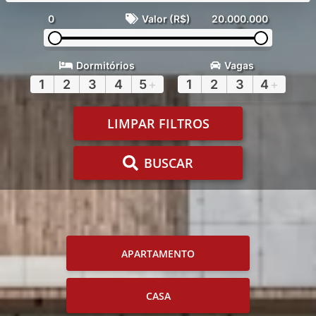
0
Valor (R$)
20.000.000
Dormitórios
Vagas
1
2
3
4
5
+
1
2
3
4
+
LIMPAR FILTROS
BUSCAR
APARTAMENTO
CASA