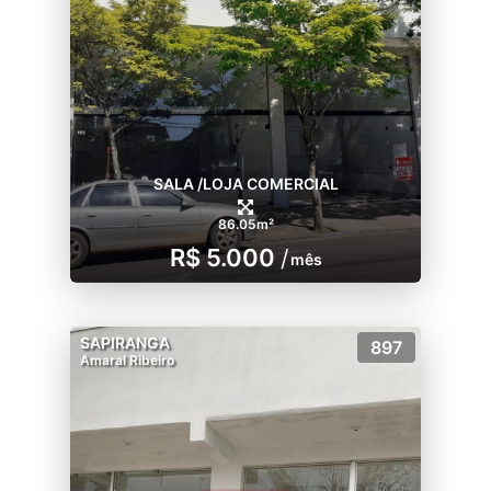
SALA /LOJA COMERCIAL
86.05m²
R$ 5.000
/
mês
SAPIRANGA
897
Amaral Ribeiro