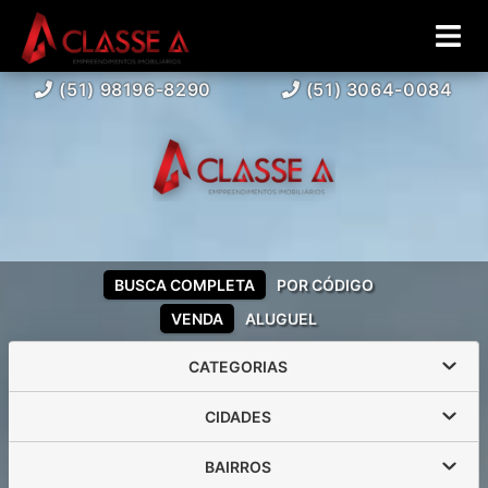
(51) 98196-8290
(51) 3064-0084
BUSCA COMPLETA
POR CÓDIGO
VENDA
ALUGUEL
CATEGORIAS
CIDADES
BAIRROS