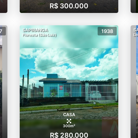
R$ 300.000
SAPIRANGA
S
7
1938
Floresta (São Luiz)
Lo
CASA
300m²
R$ 280.000