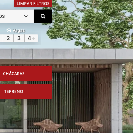
LIMPAR FILTROS
OS
Vagas
2
3
4
+
CHÁCARAS
TERRENO