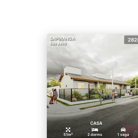
SAPIRANGA
282
São Jacó
CASA
51m²
2 dorms
1 vaga