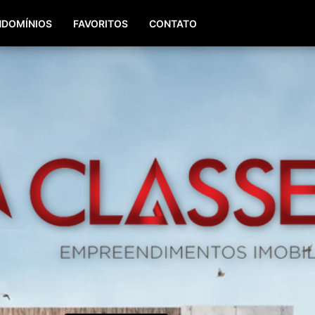
(51) 98196-8290
(51) 3064-0084
DOMÍNIOS
FAVORITOS
CONTATO