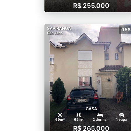
R$ 255.000
SAPIRANGA
156
São Jacó
CASA
69m²
69m²
2 dorms
1 vaga
R$ 265.000