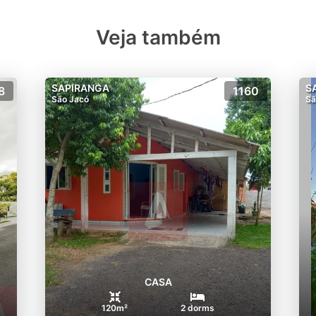
Veja também
SAPIRANGA
S
8
1160
São Jacó
Sã
CASA
120m²
2 dorms