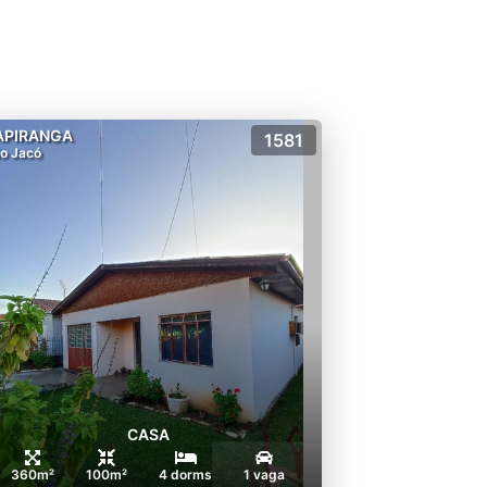
APIRANGA
1581
o Jacó
CASA
360m²
100m²
4 dorms
1 vaga