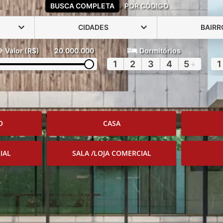
BUSCA COMPLETA
POR CÓDIGO
CIDADES
BAIRR
Valor (R$)
20.000.000
Dormitórios
1
2
3
4
5
+
1
O
CASA
IAL
SALA /LOJA COMERCIAL