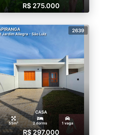
R$ 275.000
APIRANGA
2639
t Jardim Allegra - São Luiz
CASA
55m²
2 dorms
1 vaga
R$ 297.000