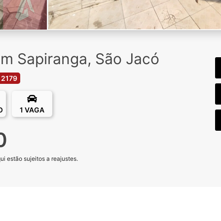
m Sapiranga, São Jacó
 2179
O
1 VAGA
0
 estão sujeitos a reajustes.