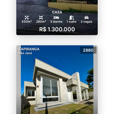
CASA
550m²
280m²
3 dorms
1 suíte
2 vagas
R$ 1.300.000
SAPIRANGA
2880
São Jacó