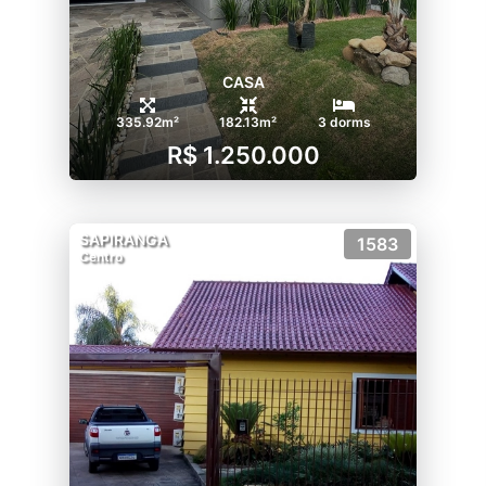
CASA
335.92m²
182.13m²
3 dorms
R$ 1.250.000
SAPIRANGA
1583
Centro