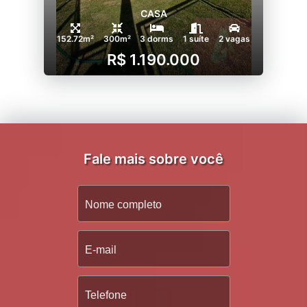
CASA
152.72m²
300m²
3 dorms
1 suíte
2 vagas
R$ 1.190.000
Fale mais sobre você