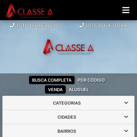
(51) 98196-8290
(51) 3064-0084
BUSCA COMPLETA
POR CÓDIGO
VENDA
ALUGUEL
CATEGORIAS
CIDADES
BAIRROS