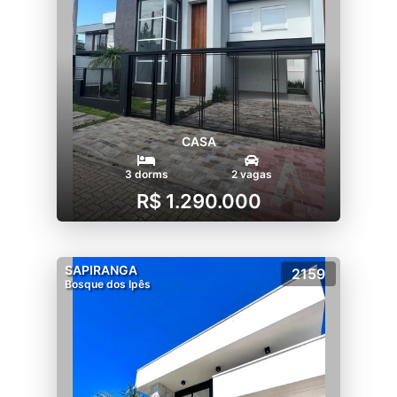
CASA
3 dorms
2 vagas
R$ 1.290.000
SAPIRANGA
2159
Bosque dos Ipês