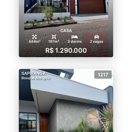
CASA
444m²
197m²
3 dorms
2 vagas
R$ 1.290.000
SAPIRANGA
1217
Bosque dos Ipês