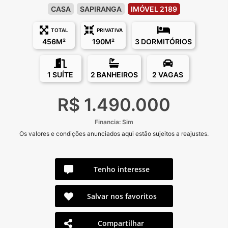
CASA
SAPIRANGA
IMÓVEL 2189
TOTAL
PRIVATIVA
456M²
190M²
3 DORMITÓRIOS
1 SUÍTE
2 BANHEIROS
2 VAGAS
R$ 1.490.000
Financia: Sim
Os valores e condições anunciados aqui estão sujeitos a reajustes.
Tenho interesse
Salvar nos favoritos
Compartilhar