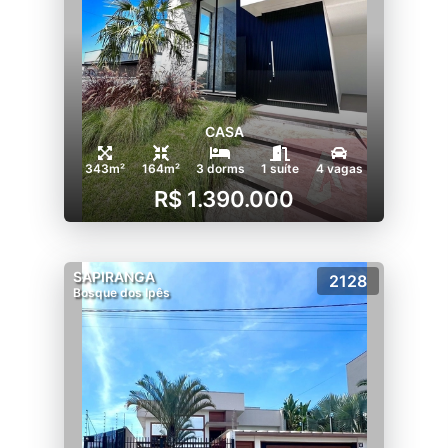
CASA
343m²
164m²
3 dorms
1 suíte
4 vagas
R$ 1.390.000
SAPIRANGA
2128
Bosque dos Ipês