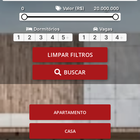
0
Valor (R$)
20.000.000
Dormitórios
Vagas
1
2
3
4
5
+
1
2
3
4
+
LIMPAR FILTROS
BUSCAR
APARTAMENTO
CASA