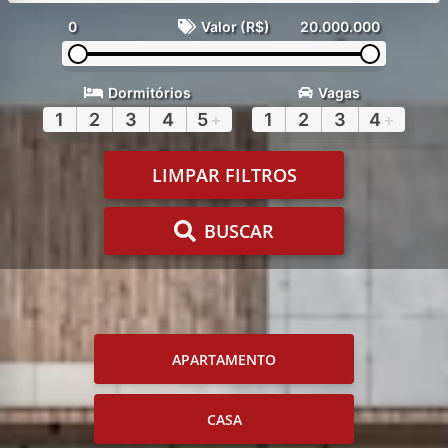
0
Valor (R$)
20.000.000
Dormitórios
Vagas
1
2
3
4
5
+
1
2
3
4
+
LIMPAR FILTROS
BUSCAR
APARTAMENTO
CASA