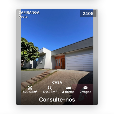
SAPIRANGA
2405
Oeste
CASA
420.08m²
179.38m²
3 dorms
2 vagas
Consulte-nos