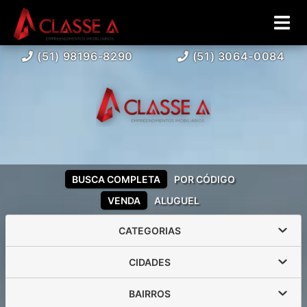
(51) 98196-8290
(51) 3064-0084
BUSCA COMPLETA
POR CÓDIGO
VENDA
ALUGUEL
CATEGORIAS
CIDADES
BAIRROS