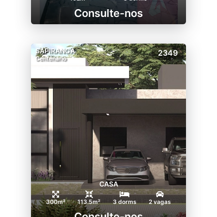
Consulte-nos
SAPIRANGA
2349
Centenário
CASA
300m²
113.5m²
3 dorms
2 vagas
Consulte-nos