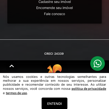
Cadastre seu imóvel
Encomende seu imóvel
Fale conosco
CRECI
24339
Nós usamos cookies e outras tecnologias semelhantes para
melhorar a sua experiência em nossos serviços, personalizar
© DESENVOLVIDO PELA
AGIL.NET
publicidade e recomendar conteúdo de seu interesse. Ao utilizar
política de privacidade
nossos serviços, você concorda com nossa
Nós usamos cookies e outras tecnologias semelhantes para melhorar a
termos de uso
e
.
sua experiência em nossos serviços, personalizar publicidade e
recomendar conteúdo de seu interesse. Ao utilizar nossos serviços,
você concorda com nossa política de privacidade e termos de uso.
ENTENDI
Política de Privacidade
Termos de uso