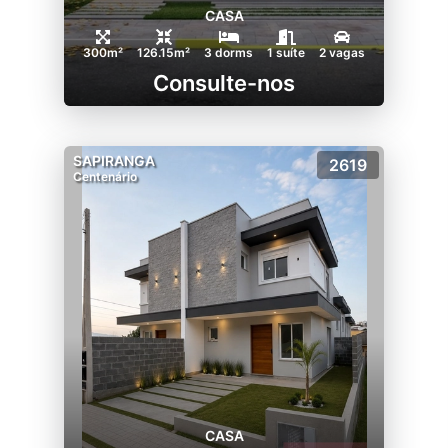
CASA
300m²
126.15m²
3 dorms
1 suíte
2 vagas
Consulte-nos
SAPIRANGA
2619
Centenário
CASA