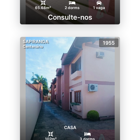
65.68m²
2 dorms
1 vaga
Consulte-nos
SAPIRANGA
1955
Centenário
CASA
102m²
3 dorms