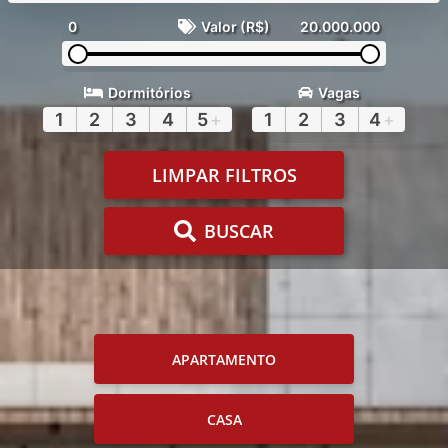
0
Valor (R$)
20.000.000
Dormitórios
Vagas
1
2
3
4
5
+
1
2
3
4
+
LIMPAR FILTROS
BUSCAR
APARTAMENTO
CASA