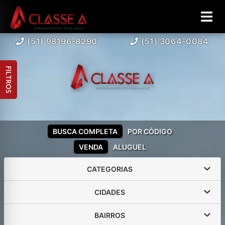
(51) 98196-8290
(51) 3064-0084
FILTROS
BUSCA COMPLETA
POR CÓDIGO
VENDA
ALUGUEL
CATEGORIAS
CIDADES
BAIRROS