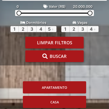
0
Valor (R$)
20.000.000
Dormitórios
Vagas
1
2
3
4
5
+
1
2
3
4
+
LIMPAR FILTROS
BUSCAR
APARTAMENTO
CASA