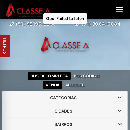
Ops! Failed to fetch
(51) 98196-8290
(51) 3064-0084
FILTROS
BUSCA COMPLETA
POR CÓDIGO
VENDA
ALUGUEL
CATEGORIAS
CIDADES
BAIRROS