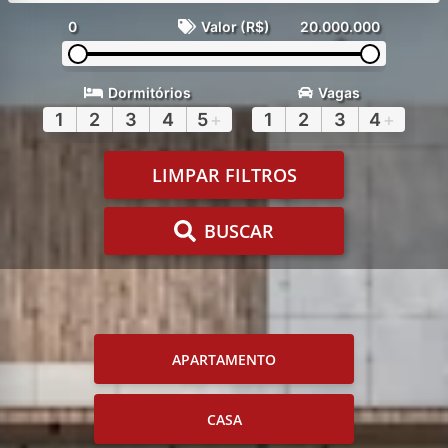
0
Valor (R$)
20.000.000
Dormitórios
Vagas
1
2
3
4
5
+
1
2
3
4
+
LIMPAR FILTROS
BUSCAR
APARTAMENTO
CASA