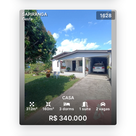
SAPIRANGA
1628
Oeste
CASA
312m²
160m²
3 dorms
1 suíte
2 vagas
R$ 340.000