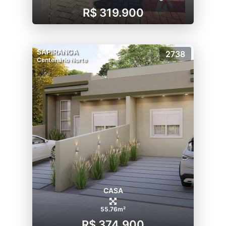
R$ 319.900
SAPIRANGA
2738
Centenário Norte
CASA
55.76m²
R$ 374.900