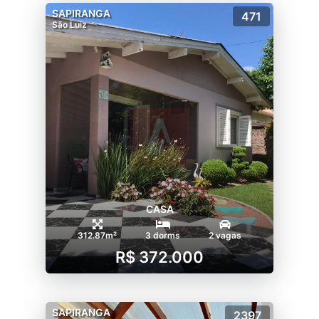
SAPIRANGA
471
São Luiz
CASA
312.87m²
3 dorms
2 vagas
R$ 372.000
SAPIRANGA
2397