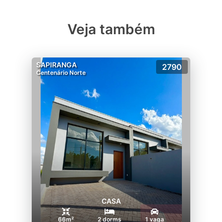
Veja também
SAPIRANGA
2790
Centenário Norte
CASA
66m²
2 dorms
1 vaga