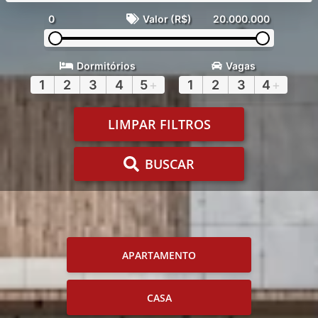
0
Valor (R$)
20.000.000
Dormitórios
Vagas
1
2
3
4
5
+
1
2
3
4
+
LIMPAR FILTROS
BUSCAR
APARTAMENTO
CASA