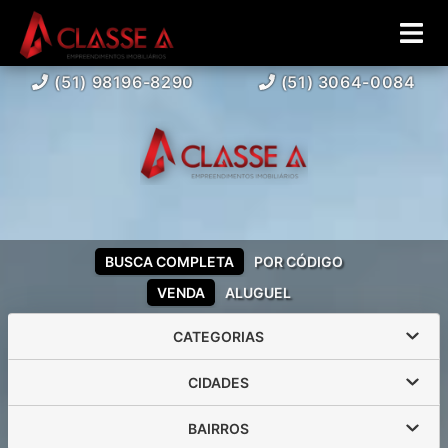
(51) 98196-8290
(51) 3064-0084
BUSCA COMPLETA
POR CÓDIGO
VENDA
ALUGUEL
CATEGORIAS
CIDADES
BAIRROS