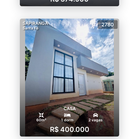
SAPIRANGA
2780
Santa Fé
CASA
60m²
1 dorm
2 vagas
R$ 400.000