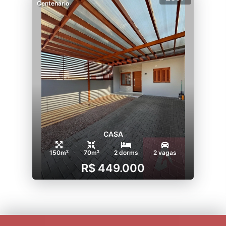
Centenário
CASA
150m²
70m²
2 dorms
2 vagas
R$ 449.000