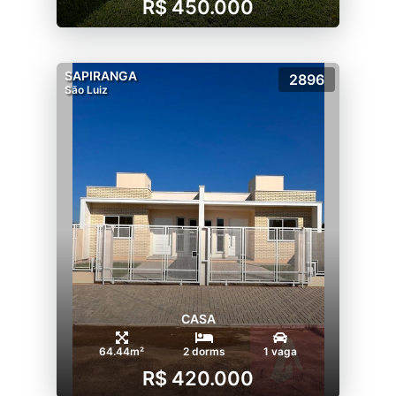
R$ 450.000
SAPIRANGA
2896
São Luiz
CASA
64.44m²
2 dorms
1 vaga
R$ 420.000