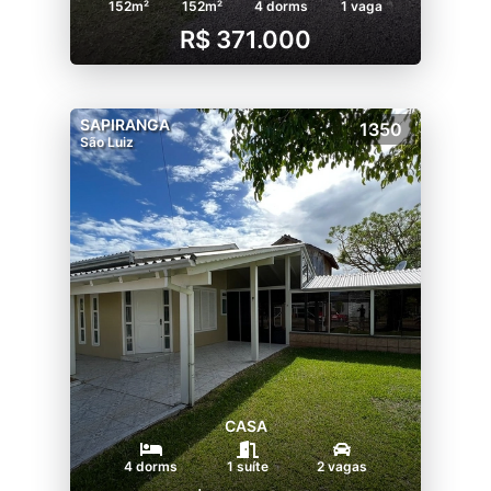
152m²
152m²
4 dorms
1 vaga
R$ 371.000
SAPIRANGA
1350
São Luiz
CASA
4 dorms
1 suíte
2 vagas