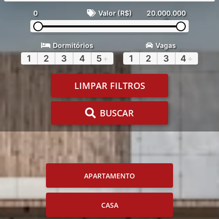
0
Valor (R$)
20.000.000
Dormitórios
Vagas
1
2
3
4
5
+
1
2
3
4
+
LIMPAR FILTROS
BUSCAR
APARTAMENTO
CASA