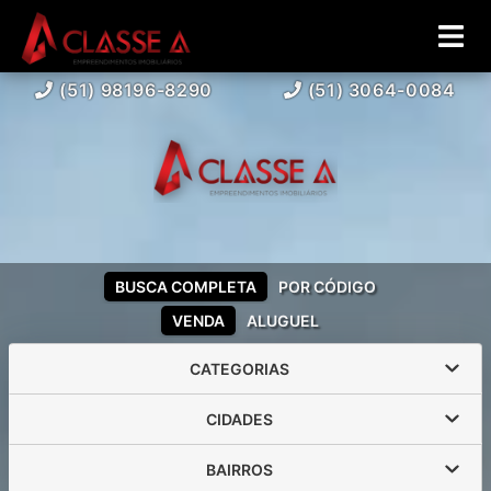
(51) 98196-8290
(51) 3064-0084
BUSCA COMPLETA
POR CÓDIGO
VENDA
ALUGUEL
CATEGORIAS
CIDADES
BAIRROS