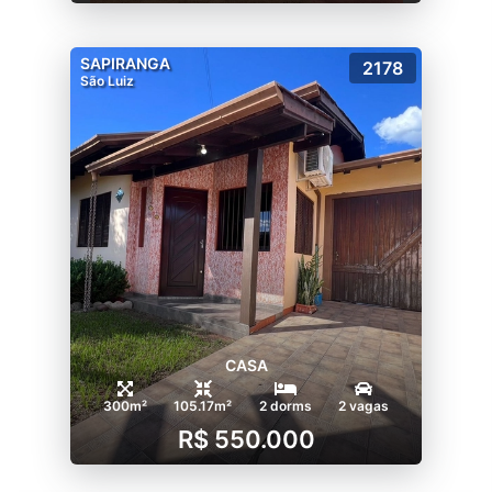
SAPIRANGA
2178
São Luiz
CASA
300m²
105.17m²
2 dorms
2 vagas
R$ 550.000