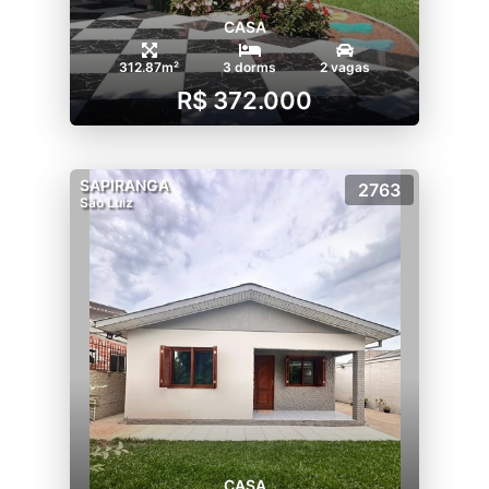
CASA
312.87m²
3 dorms
2 vagas
R$ 372.000
SAPIRANGA
2763
São Luiz
CASA