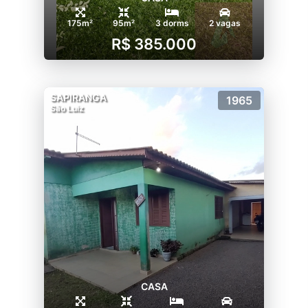
175m²
95m²
3 dorms
2 vagas
R$ 385.000
SAPIRANGA
1965
São Luiz
CASA