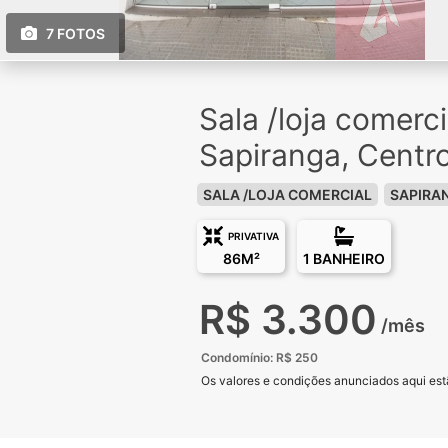
7 FOTOS
Sala /loja comerc
Sapiranga, Centr
SALA /LOJA COMERCIAL
SAPIRA
PRIVATIVA
86M²
1 BANHEIRO
R$ 3.300
/mês
Condomínio: R$ 250
Os valores e condições anunciados aqui estã