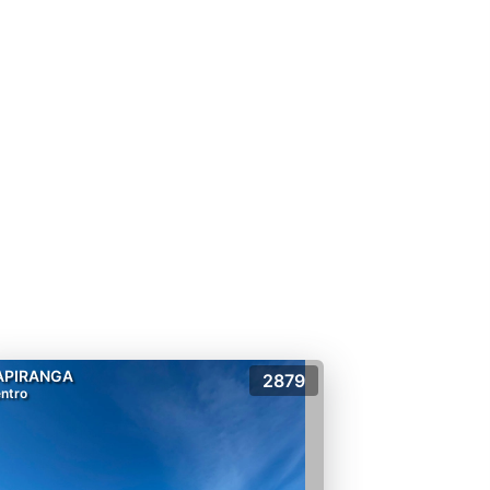
APIRANGA
2879
ntro