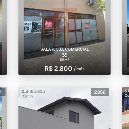
SALA /LOJA COMERCIAL
55m²
R$ 2.800
/
mês
SAPIRANGA
S
4
2356
Centro
Ce