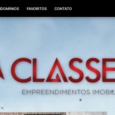
(51) 98196-8290
(51) 3064-0084
DOMÍNIOS
FAVORITOS
CONTATO