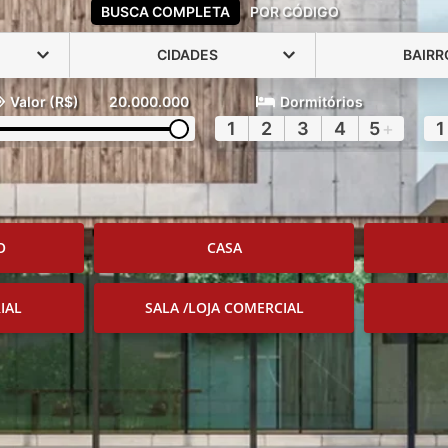
BUSCA COMPLETA
POR CÓDIGO
CIDADES
BAIRR
Valor (R$)
20.000.000
Dormitórios
1
2
3
4
5
+
1
O
CASA
IAL
SALA /LOJA COMERCIAL