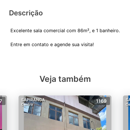
Descrição
Excelente sala comercial com 86m², e 1 banheiro.
Veja também
SAPIRANGA
S
7
1169
Centro
Ce