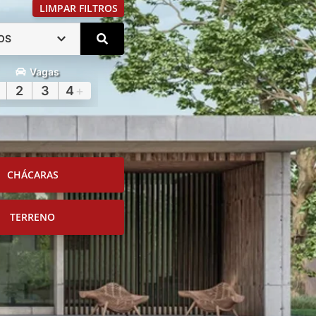
LIMPAR FILTROS
OS
Vagas
2
3
4
+
CHÁCARAS
TERRENO