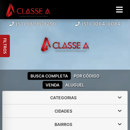
(51) 98196-8290
(51) 3064-0084
FILTROS
BUSCA COMPLETA
POR CÓDIGO
VENDA
ALUGUEL
CATEGORIAS
CIDADES
BAIRROS