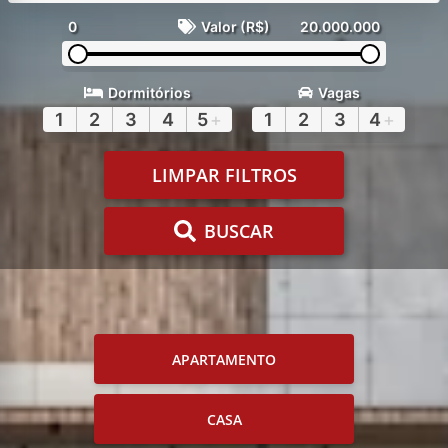
0
Valor (R$)
20.000.000
Dormitórios
Vagas
1
2
3
4
5
+
1
2
3
4
+
LIMPAR FILTROS
BUSCAR
APARTAMENTO
CASA