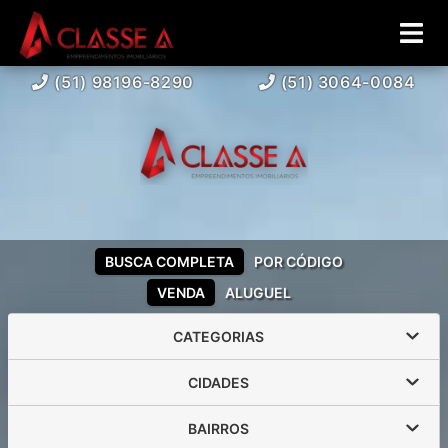
(51) 98196-8290
(51) 3064-0084
BUSCA COMPLETA
POR CÓDIGO
VENDA
ALUGUEL
CATEGORIAS
CIDADES
BAIRROS