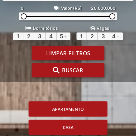
0
Valor (R$)
20.000.000
Dormitórios
Vagas
1
2
3
4
5
+
1
2
3
4
+
LIMPAR FILTROS
BUSCAR
APARTAMENTO
CASA