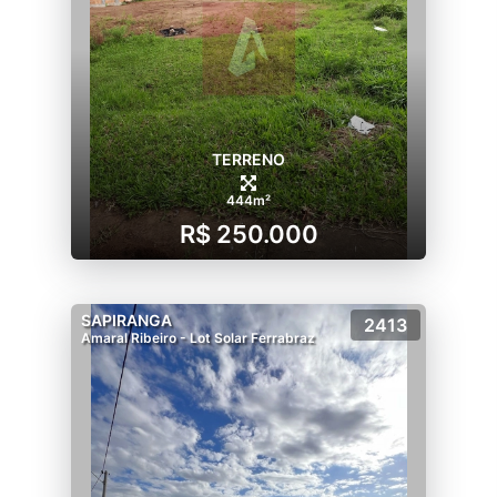
TERRENO
444m²
R$ 250.000
SAPIRANGA
2413
Amaral Ribeiro - Lot Solar Ferrabraz