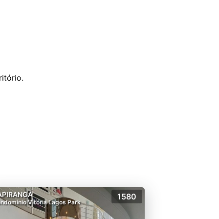
tório.
APIRANGA
1580
ndomínio Vitória Lagos Park