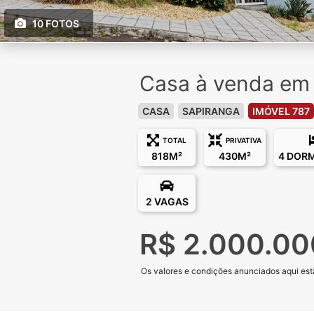
10 FOTOS
Casa à venda em 
CASA
SAPIRANGA
IMÓVEL 787
TOTAL
PRIVATIVA
818M²
430M²
4 DOR
2 VAGAS
R$ 2.000.00
Os valores e condições anunciados aqui estã