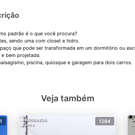
rição
imo padrão é o que você procura?
tes, sendo uma com closet e hidro.
paço que pode ser transformada em um dormitório ou escri
 e bem projetada.
Veja também
SAPIRANGA
S
1
1284
Centro
Co