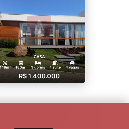
CASA
448m²
180m²
3 dorms
1 suíte
4 vagas
R$ 1.400.000