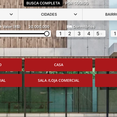
BUSCA COMPLETA
POR CÓDIGO
CIDADES
BAIRR
Valor (R$)
20.000.000
Dormitórios
1
2
3
4
5
+
1
O
CASA
IAL
SALA /LOJA COMERCIAL