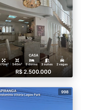
CASA
570m²
540m²
3 dorms
3 suítes
2 vagas
R$ 2.500.000
APIRANGA
998
ndomínio Vitória Lagos Park