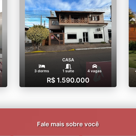
CASA
s
3 dorms
1 suíte
4 vagas
R$ 1.590.000
Fale mais sobre você