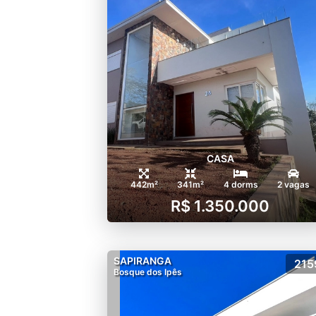
CASA
442m²
341m²
4 dorms
2 vagas
R$ 1.350.000
SAPIRANGA
215
Bosque dos Ipês