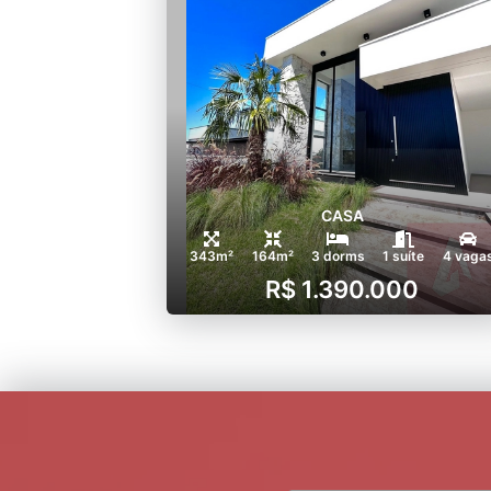
CASA
343m²
164m²
3 dorms
1 suíte
4 vaga
R$ 1.390.000