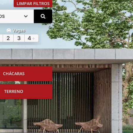
LIMPAR FILTROS
OS
Vagas
2
3
4
+
CHÁCARAS
TERRENO