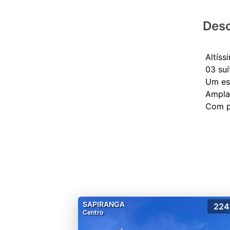
Desc
Altíss
03 suí
Um es
Ampla
SAPIRANGA
224
Centro