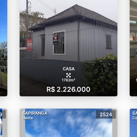
CASA
1782m²
R$ 2.226.000
SAPIRANGA
S
9
2524
Oeste
Co