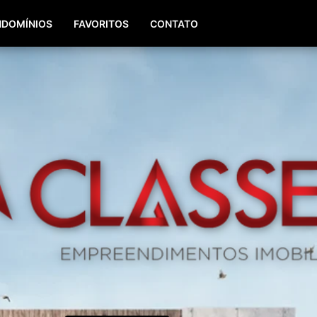
(51) 98196-8290
(51) 3064-0084
DOMÍNIOS
FAVORITOS
CONTATO