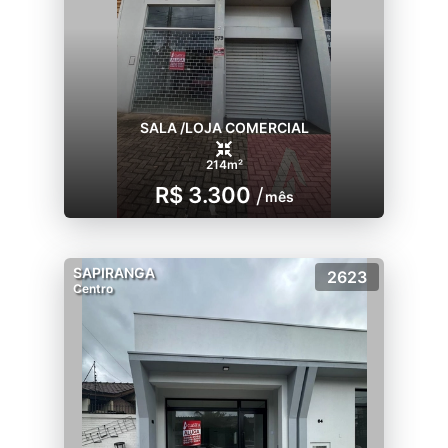
SALA /LOJA COMERCIAL
214m²
R$ 3.300
/
mês
SAPIRANGA
2623
Centro