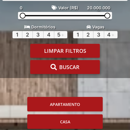
0
Valor (R$)
20.000.000
Dormitórios
Vagas
1
2
3
4
5
+
1
2
3
4
+
LIMPAR FILTROS
BUSCAR
APARTAMENTO
CASA