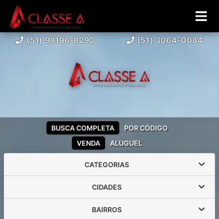
(51) 98196-8290
(51) 3064-0084
BUSCA COMPLETA
POR CÓDIGO
VENDA
ALUGUEL
CATEGORIAS
CIDADES
BAIRROS