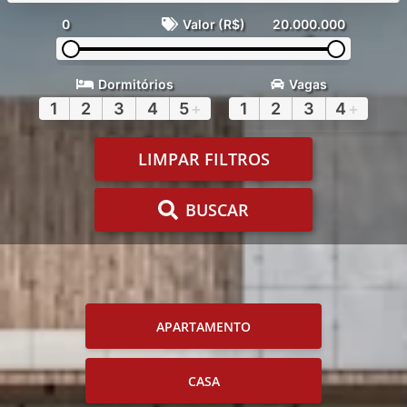
0
Valor (R$)
20.000.000
Dormitórios
Vagas
1
2
3
4
5
+
1
2
3
4
+
LIMPAR FILTROS
BUSCAR
APARTAMENTO
CASA