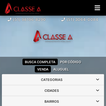
(51) 98196-8290
(51) 3064-0084
BUSCA COMPLETA
POR CÓDIGO
VENDA
ALUGUEL
CATEGORIAS
CIDADES
BAIRROS